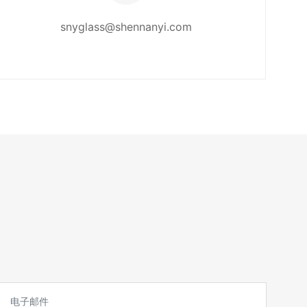
snyglass@shennanyi.com